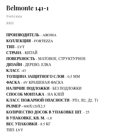
Belmonte 141-1
Fortezza
SKU:
ПРОИЗВОДИТЕЛЬ
- AROMA
КОЛЛЕКЦИЯ
- FORTEZZA
ТИП
- LVT
СТРАНА
- КИТАЙ
ПОВЕРХНОСТЬ
- МАТОВОЕ, СТРУКТУРНОЕ
ДИЗАЙН
- ДЕРЕВО, ЕЛКА
КЛАСС
-43
ТОЛЩИНА ЗАЩИТНОГО СЛОЯ
- 0,5 ММ
ФАСКА
- 4V КРАШЕНАЯ ФАСКА
НАЛИЧИЕ ПОДЛОЖКИ
- БЕЗ ПОДЛОЖКИ
СПОСОБ МОНТАЖА
- НА КЛЕЙ
КЛАСС ПОЖАРНОЙ ОПАСНОСТИ
- РП1, В2, Д2, Т1
РАЗМЕР -
600Х120Х2,5
КОЛИЧЕСТВО ДОСОК В УПАКОВКЕ ШТ
. - 25
В УПАКОВКЕ, КВ. М.
-1,8
ВЕС УПАКОВКИ
- 8.5 КГ
ТИП: LVT